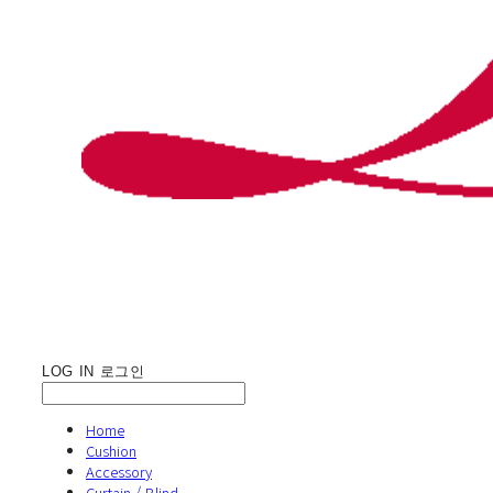
LOG IN
로그인
Home
Cushion
Accessory
Curtain / Blind