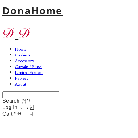
DonaHome
Home
Cushion
Accessory
Curtain / Blind
Limited Edition
Project
About
Search
검색
Log In
로그인
Cart
장바구니