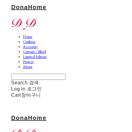
DonaHome
Home
Cushion
Accessory
Curtain / Blind
Limited Edition
Project
About
Search
검색
Log In
로그인
Cart
장바구니
DonaHome