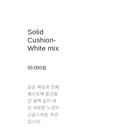
Solid
Cushion-
White mix
59,000원
굵은 짜임과 전체
화이트에 중간중
간 블랙 실이 섞
인 차분한 느낌의
고급스러운 쿠션
입니다.