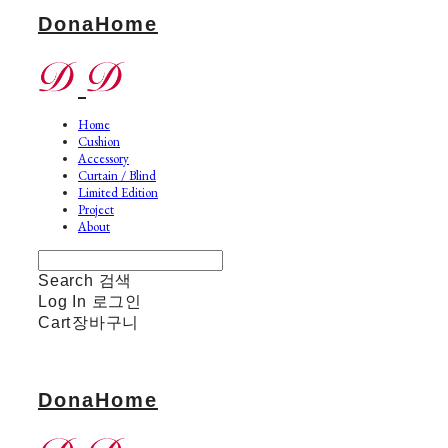
DonaHome
Home
Cushion
Accessory
Curtain / Blind
Limited Edition
Project
About
Search
검색
Log In
로그인
Cart
장바구니
DonaHome