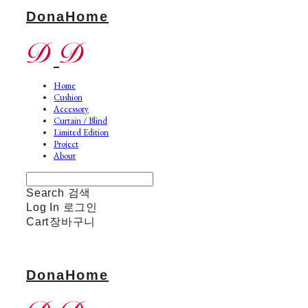
DonaHome
Home
Cushion
Accessory
Curtain / Blind
Limited Edition
Project
About
Search
검색
Log In
로그인
Cart
장바구니
DonaHome