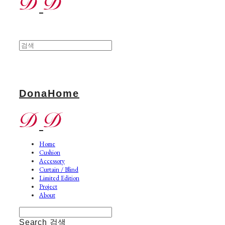
DonaHome
Home
Cushion
Accessory
Curtain / Blind
Limited Edition
Project
About
Search
검색